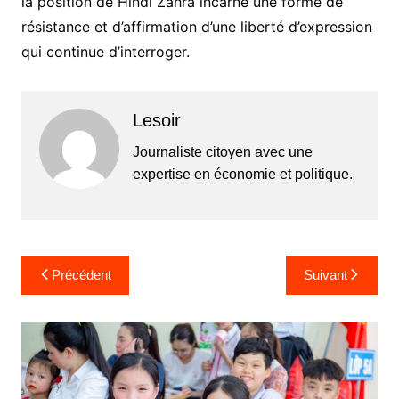
la position de Hindi Zahra incarne une forme de
résistance et d’affirmation d’une liberté d’expression
qui continue d’interroger.
Lesoir
Journaliste citoyen avec une
expertise en économie et politique.
Navigation
Précédent
Suivant
de
l’article