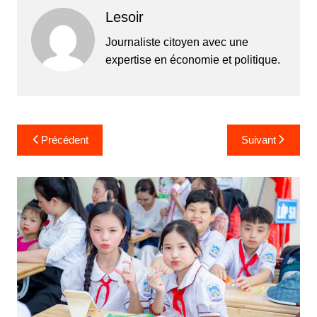
Lesoir
Journaliste citoyen avec une
expertise en économie et politique.
Navigation
Précédent
Suivant
de
l’article