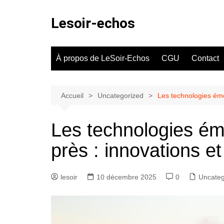
Aller
au
Lesoir-echos
contenu
À propos de LeSoir-Echos
CGU
Contact
Accueil
Uncategorized
Les technologies éme
Les technologies ém
près : innovations e
lesoir
10 décembre 2025
0
Uncateg