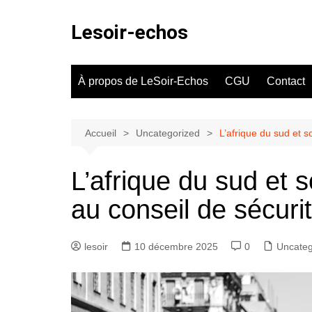
Aller
au
Lesoir-echos
contenu
À propos de LeSoir-Echos
CGU
Contact
Accueil
Uncategorized
L’afrique du sud et s
L’afrique du sud et 
au conseil de sécurit
lesoir
10 décembre 2025
0
Uncateg