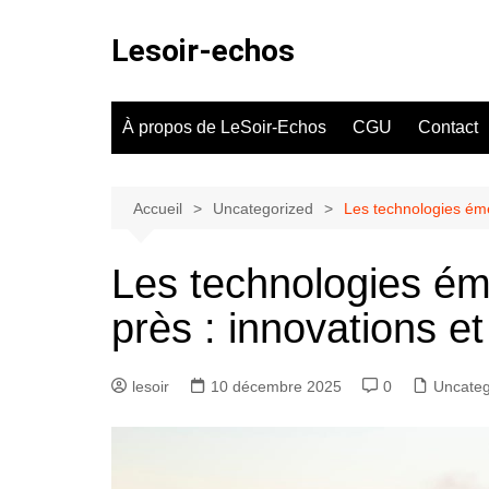
Aller
au
Lesoir-echos
contenu
À propos de LeSoir-Echos
CGU
Contact
Accueil
Uncategorized
Les technologies éme
Les technologies ém
près : innovations e
lesoir
10 décembre 2025
0
Uncateg