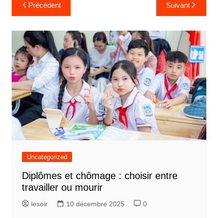
Navigation
Précédent
Suivant
de
l’article
Uncategorized
Diplômes et chômage : choisir entre
travailler ou mourir
lesoir
10 décembre 2025
0